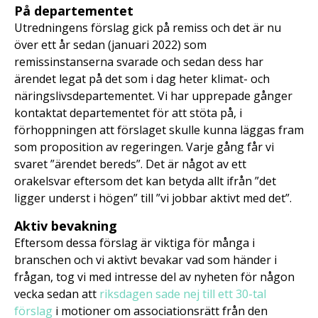
På departementet
Utredningens förslag gick på remiss och det är nu
över ett år sedan (januari 2022) som
remissinstanserna svarade och sedan dess har
ärendet legat på det som i dag heter klimat- och
näringslivsdepartementet. Vi har upprepade gånger
kontaktat departementet för att stöta på, i
förhoppningen att förslaget skulle kunna läggas fram
som proposition av regeringen. Varje gång får vi
svaret ”ärendet bereds”. Det är något av ett
orakelsvar eftersom det kan betyda allt ifrån ”det
ligger underst i högen” till ”vi jobbar aktivt med det”.
Aktiv bevakning
Eftersom dessa förslag är viktiga för många i
branschen och vi aktivt bevakar vad som händer i
frågan, tog vi med intresse del av nyheten för någon
vecka sedan att
riksdagen sade nej till ett 30-tal
förslag
i motioner om associationsrätt från den