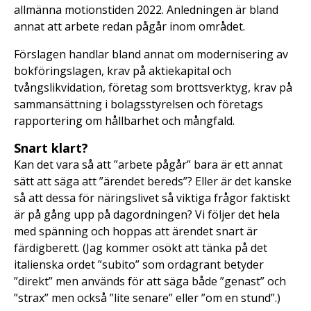
allmänna motionstiden 2022. Anledningen är bland
annat att arbete redan pågår inom området.
Förslagen handlar bland annat om modernisering av
bokföringslagen, krav på aktiekapital och
tvångslikvidation, företag som brottsverktyg, krav på
sammansättning i bolagsstyrelsen och företags
rapportering om hållbarhet och mångfald.
Snart klart?
Kan det vara så att ”arbete pågår” bara är ett annat
sätt att säga att ”ärendet bereds”? Eller är det kanske
så att dessa för näringslivet så viktiga frågor faktiskt
är på gång upp på dagordningen? Vi följer det hela
med spänning och hoppas att ärendet snart är
färdigberett. (Jag kommer osökt att tänka på det
italienska ordet ”subito” som ordagrant betyder
”direkt” men används för att säga både ”genast” och
”strax” men också ”lite senare” eller ”om en stund”.)