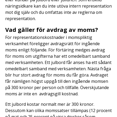
näringsidkare kan du inte utöva intern representation
mot dig själv och du omfattas inte av reglerna om
representation.
Vad gäller för avdrag av moms?
För representationskostnader i momspliktig
verksamhet föreligger avdragsrätt för ingående
moms enligt följande. För förtäring medges avdrag
för moms om utgifterna har ett omedelbart samband
med verksamheten. Ett julbord får anses ha ett sådant
omedelbart samband med verksamheten. Nästa fråga
blir hur stort avdrag för moms du får göra. Avdraget
får nämligen högst uppgå till den ingående momsen
på 300 kronor per person och tillfälle. Överskjutande
moms är inte en avdragsgill kostnad.
Ett julbord kostar normalt mer är 300 kronor.
Dessutom kan olika momssatser tillämpas (12 procent
på mat och 25 procent på vissa drycker såsom