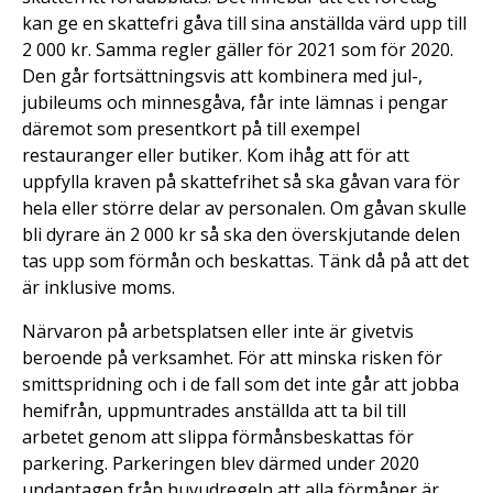
kan ge en skattefri gåva till sina anställda värd upp till
2 000 kr. Samma regler gäller för 2021 som för 2020.
Den går fortsättningsvis att kombinera med jul-,
jubileums och minnesgåva, får inte lämnas i pengar
däremot som presentkort på till exempel
restauranger eller butiker. Kom ihåg att för att
uppfylla kraven på skattefrihet så ska gåvan vara för
hela eller större delar av personalen. Om gåvan skulle
bli dyrare än 2 000 kr så ska den överskjutande delen
tas upp som förmån och beskattas. Tänk då på att det
är inklusive moms.
Närvaron på arbetsplatsen eller inte är givetvis
beroende på verksamhet. För att minska risken för
smittspridning och i de fall som det inte går att jobba
hemifrån, uppmuntrades anställda att ta bil till
arbetet genom att slippa förmånsbeskattas för
parkering. Parkeringen blev därmed under 2020
undantagen från huvudregeln att alla förmåner är