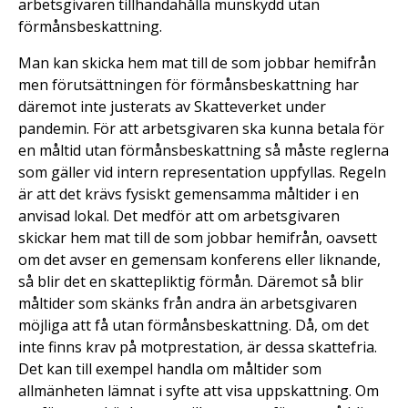
arbetsgivaren tillhandahålla munskydd utan
förmånsbeskattning.
Man kan skicka hem mat till de som jobbar hemifrån
men förutsättningen för förmånsbeskattning har
däremot inte justerats av Skatteverket under
pandemin. För att arbetsgivaren ska kunna betala för
en måltid utan förmånsbeskattning så måste reglerna
som gäller vid intern representation uppfyllas. Regeln
är att det krävs fysiskt gemensamma måltider i en
anvisad lokal. Det medför att om arbetsgivaren
skickar hem mat till de som jobbar hemifrån, oavsett
om det avser en gemensam konferens eller liknande,
så blir det en skattepliktig förmån. Däremot så blir
måltider som skänks från andra än arbetsgivaren
möjliga att få utan förmånsbeskattning. Då, om det
inte finns krav på motprestation, är dessa skattefria.
Det kan till exempel handla om måltider som
allmänheten lämnat i syfte att visa uppskattning. Om