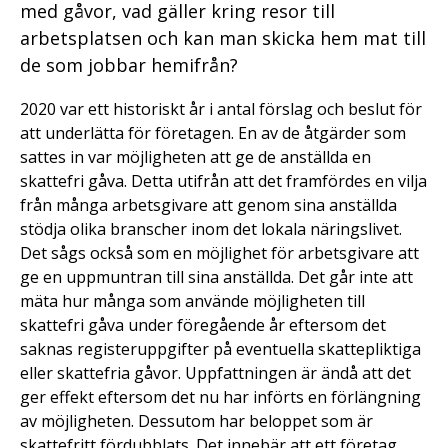
med gåvor, vad gäller kring resor till
arbetsplatsen och kan man skicka hem mat till
de som jobbar hemifrån?
2020 var ett historiskt år i antal förslag och beslut för
att underlätta för företagen. En av de åtgärder som
sattes in var möjligheten att ge de anställda en
skattefri gåva. Detta utifrån att det framfördes en vilja
från många arbetsgivare att genom sina anställda
stödja olika branscher inom det lokala näringslivet.
Det sågs också som en möjlighet för arbetsgivare att
ge en uppmuntran till sina anställda. Det går inte att
mäta hur många som använde möjligheten till
skattefri gåva under föregående år eftersom det
saknas registeruppgifter på eventuella skattepliktiga
eller skattefria gåvor. Uppfattningen är ändå att det
ger effekt eftersom det nu har införts en förlängning
av möjligheten. Dessutom har beloppet som är
skattefritt fördubblats. Det innebär att ett företag