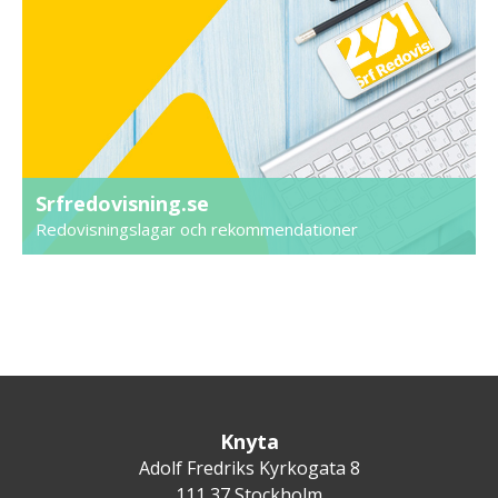
Srfredovisning.se
Redovisningslagar och rekommendationer
Knyta
Adolf Fredriks Kyrkogata 8
111 37 Stockholm