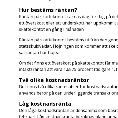
Hur bestäms räntan?
Räntan på skattekontot räknas dag för dag på det
ett överskott eller ett underskott har uppkommit 
skattekontot en gång i månaden.
Räntan på skattekontot bestäms utifrån den geno
statsskuldväxlar. Höjningen som kommer att ske d
säljräntan har höjts.
Om det finns ett överskott på skattekontot får m
intäktsräntan att vara 1,6875 procent (tidigare 1,1
Två olika kostnadsräntor
Det finns två olika räntesatser för kostnadsränt
används beror på den underliggande transaktion
Låg kostnadsränta
Den låga kostnadsräntan är densamma som basränta
februari. Låg kostnadsränta beräknas bland anna