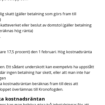
 skatt (gäller betalning som görs fram till
)
teverket eller beslut av domstol (gäller betalning
beräknas hög ränta)
.
gare 17,5 procent) den 1 februari. Hög kostnadsränta
gen. Ett sådant underskott kan exempelvis ha uppstått
är ingen betalning har skett, eller att man inte har
agen
a kostnadsräntan beräknas fram till dess att
beloppet överlämnas till Kronofogden.
ika kostnadsräntan
nor kan man behöva göra två inbetalningar för att