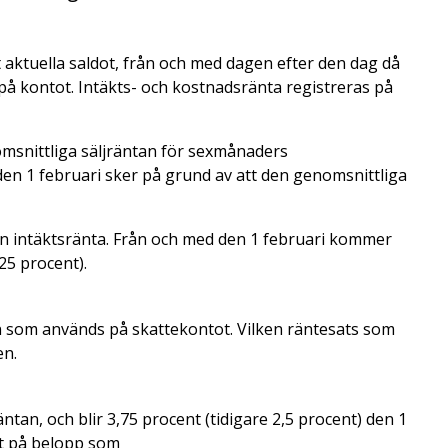
 aktuella saldot, från och med dagen efter den dag då
på kontot. Intäkts- och kostnadsränta registreras på
msnittliga säljräntan för sexmånaders
en 1 februari sker på grund av att den genomsnittliga
an intäktsränta. Från och med den 1 februari kommer
25 procent).
an som används på skattekontot. Vilken räntesats som
en.
n, och blir 3,75 procent (tidigare 2,5 procent) den 1
t på belopp som