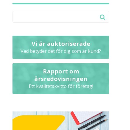
Vi är auktoriserade
Vad betyder det för dig som är kund?
Rapport om
årsredovisningen
Ett kvalitetskvitto för företag!