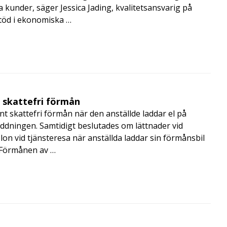
a kunder, säger Jessica Jading, kvalitetsansvarig på
töd i ekonomiska …
t skattefri förmån
t skattefri förmån när den anställde laddar el på
addningen. Samtidigt beslutades om lättnader vid
lon vid tjänsteresa när anställda laddar sin förmånsbil
i Förmånen av …