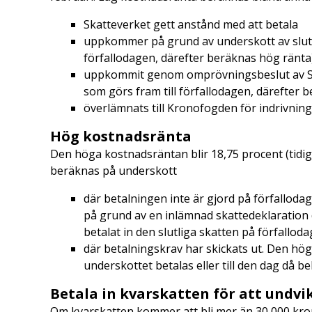
Skatteverket gett anstånd med att betala
uppkommer på grund av underskott av slutlig
förfallodagen, därefter beräknas hög ränta
uppkommit genom omprövningsbeslut av Skat
som görs fram till förfallodagen, därefter 
överlämnats till Kronofogden för indrivning
Hög kostnadsränta
Den höga kostnadsräntan blir 18,75 procent (tidi
beräknas på underskott
där betalningen inte är gjord på förfalloda
på grund av en inlämnad skattedeklaration d
betalat in den slutliga skatten på förfallod
där betalningskrav har skickats ut. Den hög
underskottet betalas eller till den dag då 
Betala in kvarskatten för att undv
Om kvarskatten kommer att bli mer än 30 000 kro