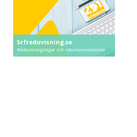
Srfredovisning.se
Redovisningslagar och rekommendationer