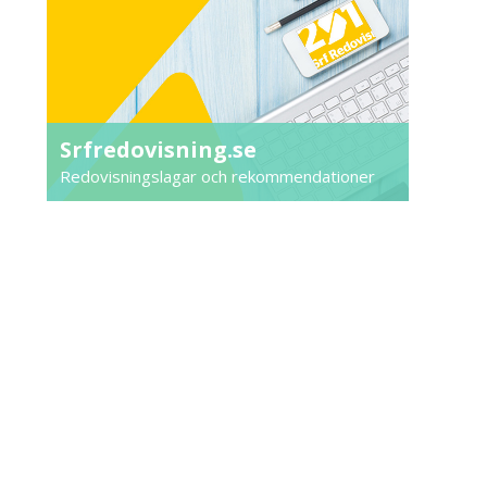
Srfredovisning.se
Redovisningslagar och rekommendationer