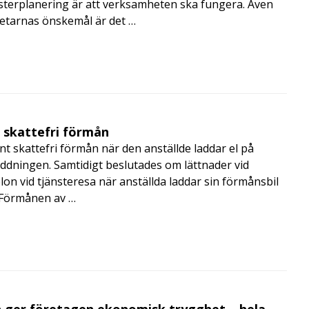
terplanering är att verksamheten ska fungera. Även
betarnas önskemål är det …
t skattefri förmån
t skattefri förmån när den anställde laddar el på
addningen. Samtidigt beslutades om lättnader vid
lon vid tjänsteresa när anställda laddar sin förmånsbil
i Förmånen av …
 ger företagen ekonomisk trygghet – hela