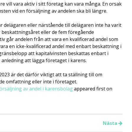
e vill vara aktiv i sitt företag kan vara många. En
orsak
nsten vid en försäljning av andelen ska bli
längre.
får delägaren eller närstående till delägaren inte ha
varit
 beskattningsåret eller de fem föregående
iv går andelen från att vara en kvalificerad andel
som
t vara en icke-kvalificerad andel med enbart
beskattning i
 gränsbelopp att kapitalvinsten
beskattas enbart i
n anledning att lägga företaget i
karens.
3 är det därför viktigt att ta ställning till om
 omfattning eller inte i företaget.
försäljning av andel i karensbolag
appeared first on
Nästa