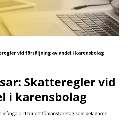
eregler vid försäljning av andel i karensbolag
sar: Skatteregler vid
el i karensbolag
nns många ord för ett fåmansföretag som delägaren