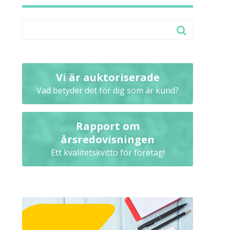
Vi är auktoriserade
Vad betyder det för dig som är kund?
Rapport om
årsredovisningen
Ett kvalitetskvitto för företag!