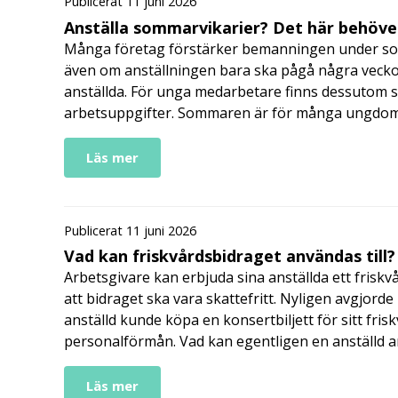
Publicerat 11 juni 2026
Anställa sommarvikarier? Det här behöver
Många företag förstärker bemanningen under so
även om anställningen bara ska pågå några veckor
anställda. För unga medarbetare finns dessutom sä
arbetsuppgifter. Sommaren är för många ungdomar
Läs mer
Publicerat 11 juni 2026
Vad kan friskvårdsbidraget användas till?
Arbetsgivare kan erbjuda sina anställda ett friskv
att bidraget ska vara skattefritt. Nyligen avgjor
anställd kunde köpa en konsertbiljett för sitt fri
personalförmån. Vad kan egentligen en anställd a
Läs mer