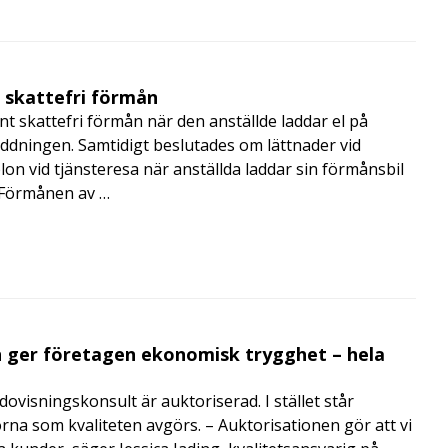
t skattefri förmån
t skattefri förmån när den anställde laddar el på
addningen. Samtidigt beslutades om lättnader vid
lon vid tjänsteresa när anställda laddar sin förmånsbil
i Förmånen av …
 ger företagen ekonomisk trygghet – hela
visningskonsult är auktoriserad. I stället står
orna som kvaliteten avgörs. – Auktorisationen gör att vi