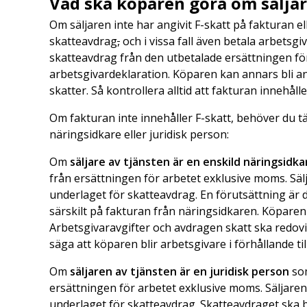
Vad ska köparen göra om säljar
Om säljaren inte har angivit F-skatt på fakturan 
skatteavdrag
,
och i vissa fall även betala arbetsgi
skatteavdrag från den utbetalade ersättningen fö
arbetsgivardeklaration. Köparen kan annars bli ans
skatter. Så kontrollera alltid att fakturan innehål
Om fakturan inte innehåller F-skatt, behöver du t
näringsidkare eller juridisk person:
Om
säljare av tjänsten är en enskild näringsidka
från ersättningen för arbetet exklusive moms. Sälj
underlaget för skatteavdrag. En förutsättning är
särskilt på fakturan från näringsidkaren. Köparen 
Arbetsgivaravgifter och avdragen skatt ska redov
säga att köparen blir arbetsgivare i förhållande til
Om
säljaren av tjänsten är en juridisk person
som
ersättningen för arbetet exklusive moms. Säljarens
underlaget för skatteavdrag. Skatteavdraget ska b