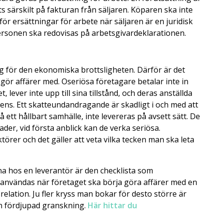
 särskilt på fakturan från säljaren. Köparen ska inte
 för ersättningar för arbete när säljaren är en juridisk
ersonen ska redovisas på arbetsgivardeklarationen.
g för den ekonomiska brottsligheten. Därför är det
gör affärer med. Oseriösa företagare betalar inte in
et, lever inte upp till sina tillstånd, och deras anställda
rens. Ett skatteundandragande är skadligt i och med att
tt hållbart samhälle, inte levereras på avsett sätt. De
ader, vid första anblick kan de verka seriösa.
örer och det gäller att veta vilka tecken man ska leta
rna hos en leverantör är den checklista som
användas när företaget ska börja göra affärer med en
lation. Ju fler kryss man bokar för desto större är
en fördjupad granskning.
Här hittar du