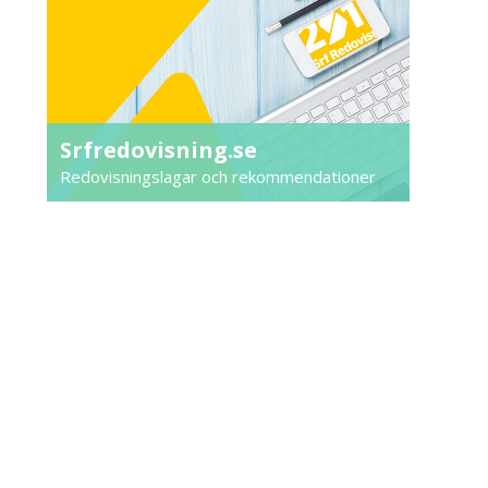
Srfredovisning.se
Redovisningslagar och rekommendationer