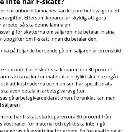
e inte har F-skatt?
eller när anbudet lämnades kan köpare behöva göra ett
varavgifter. Eftersom köparen är skyldig att göra
r arbete, så ska denne lämna en
varig för skatterna om säljaren inte betalar in sina
ler uppgifter om F-skatt innan du betalar den.
änka på följande beroende på om säljaren är en enskild
re
som inte har F-skatt ska köparen dra 30 procent
arens kostnader för material och dylikt ska inte ingå i
 dock att kostnaderna och momsen har specificerats
ska även betala in arbetsgivaravgifter.
isas på arbetsgivardeklarationen. Förenklat kan man
l säljaren.
 inte har F-skatt ska köparen dra 30 procent från
 kostnader för material och dylikt ska inte ingå i
ara göras på ersättning för arbete. En förutsättning är