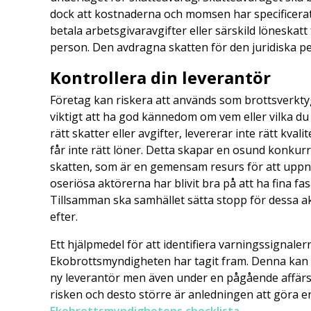
dock att kostnaderna och momsen har specificerats
betala arbetsgivaravgifter eller särskild löneskatt
person. Den avdragna skatten för den juridiska p
Kontrollera din leverantör
Företag kan riskera att används som brottsverkty
viktigt att ha god kännedom om vem eller vilka du 
rätt skatter eller avgifter, levererar inte rätt kvalit
får inte rätt löner. Detta skapar en osund konkur
skatten, som är en gemensam resurs för att uppnå e
oseriösa aktörerna har blivit bra på att ha fina fas
Tillsamman ska samhället sätta stopp för dessa akt
efter.
Ett hjälpmedel för att identifiera varningssignale
Ekobrottsmyndigheten har tagit fram. Denna kan 
ny leverantör men även under en pågående affärsre
risken och desto större är anledningen att göra 