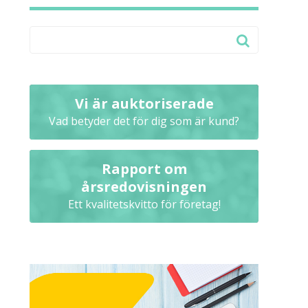
Vi är auktoriserade
Vad betyder det för dig som är kund?
Rapport om
årsredovisningen
Ett kvalitetskvitto för företag!