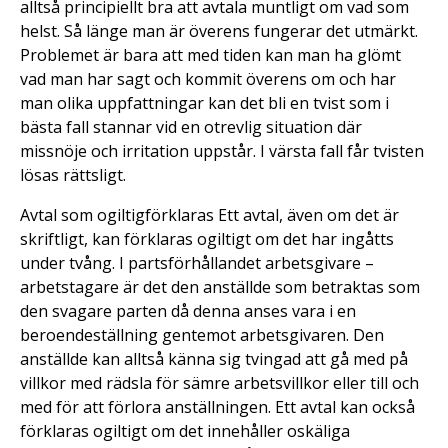
alltså principiellt bra att avtala muntligt om vad som
helst. Så länge man är överens fungerar det utmärkt.
Problemet är bara att med tiden kan man ha glömt
vad man har sagt och kommit överens om och har
man olika uppfattningar kan det bli en tvist som i
bästa fall stannar vid en otrevlig situation där
missnöje och irritation uppstår. I värsta fall får tvisten
lösas rättsligt.
Avtal som ogiltigförklaras Ett avtal, även om det är
skriftligt, kan förklaras ogiltigt om det har ingåtts
under tvång. I partsförhållandet arbetsgivare –
arbetstagare är det den anställde som betraktas som
den svagare parten då denna anses vara i en
beroendeställning gentemot arbetsgivaren. Den
anställde kan alltså känna sig tvingad att gå med på
villkor med rädsla för sämre arbetsvillkor eller till och
med för att förlora anställningen. Ett avtal kan också
förklaras ogiltigt om det innehåller oskäliga