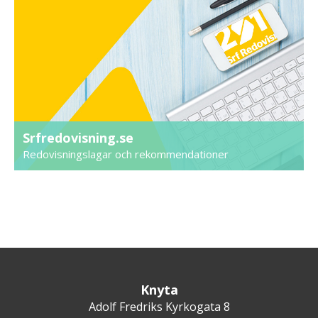
Srfredovisning.se
Redovisningslagar och rekommendationer
Knyta
Adolf Fredriks Kyrkogata 8