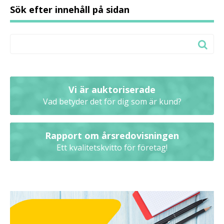
Sök efter innehåll på sidan
Vi är auktoriserade
Vad betyder det för dig som är kund?
Rapport om årsredovisningen
Ett kvalitetskvitto för företag!